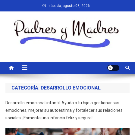
Saltar
sábado, agosto 08, 2026
al
contenido
Padres y Madres
Recursos prácticos y consejos educativos diseñados para apoyar a
padres y docentes en el aprendizaje y desarrollo de los niños
CATEGORÍA:
DESARROLLO EMOCIONAL
Desarrollo emocional infantil. Ayuda a tu hijo a gestionar sus
emociones, mejorar su autoestima y fortalecer sus relaciones
sociales. ¡Fomenta una infancia feliz y segura!