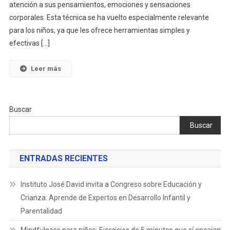
atención a sus pensamientos, emociones y sensaciones
De
5
corporales. Esta técnica se ha vuelto especialmente relevante
Minut
para los niños, ya que les ofrece herramientas simples y
Que
efectivas […]
Sí
Encaj
Leer más
En
Casa
Buscar
Buscar
ENTRADAS RECIENTES
Instituto José David invita a Congreso sobre Educación y
Crianza: Aprende de Expertos en Desarrollo Infantil y
Parentalidad
Mindfulness para niños: Ejercicios de 5 minutos que sí encajan