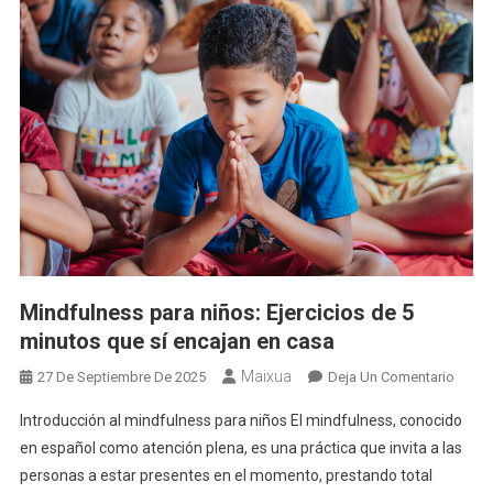
Mindfulness para niños: Ejercicios de 5
minutos que sí encajan en casa
Maixua
En
27 De Septiembre De 2025
Deja Un Comentario
Mindf
Introducción al mindfulness para niños El mindfulness, conocido
Para
en español como atención plena, es una práctica que invita a las
Niños
personas a estar presentes en el momento, prestando total
Ejerci