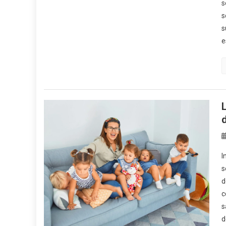
s
s
s
e
I
s
d
c
s
d