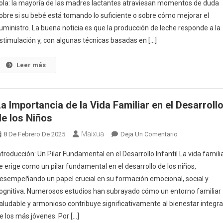
ola: la mayoría de las madres lactantes atraviesan momentos de duda
Para
obre si su bebé está tomando lo suficiente o sobre cómo mejorar el
Aumentar
uministro. La buena noticia es que la producción de leche responde a la
La
Producción
stimulación y, con algunas técnicas basadas en […]
De
Leche
Leer más
Materna:
Estrategias
Efectivas
La Importancia de la Vida Familiar en el Desarroll
Y
de los Niños
Mitos
Desmentidos
Maixua
En
8 De Febrero De 2025
Deja Un Comentario
La
ntroducción: Un Pilar Fundamental en el Desarrollo Infantil La vida famili
Importancia
e erige como un pilar fundamental en el desarrollo de los niños,
De
esempeñando un papel crucial en su formación emocional, social y
La
ognitiva. Numerosos estudios han subrayado cómo un entorno familiar
Vida
Familiar
aludable y armonioso contribuye significativamente al bienestar integra
En
e los más jóvenes. Por […]