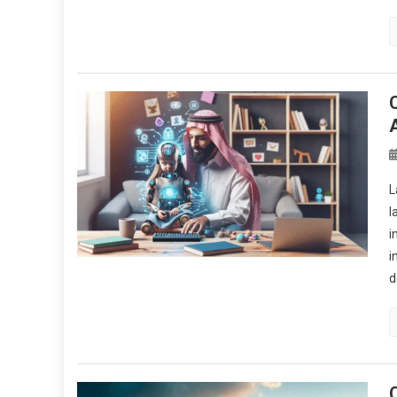
L
l
i
i
d