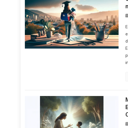
E
e
d
E
p
i