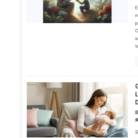
E
n
p
C
s
t
S