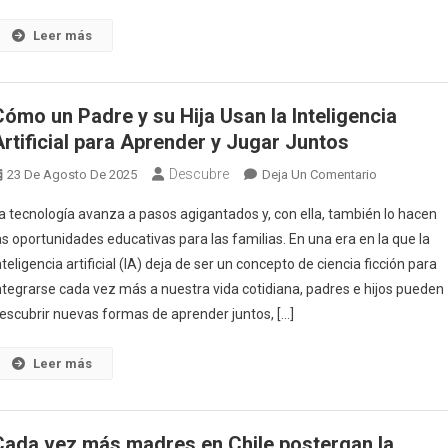
Aprendiz
De
Leer más
La
Paternida
Según
Cómo un Padre y su Hija Usan la Inteligencia
Página
Artificial para Aprender y Jugar Juntos
12
Descubre
En
23 De Agosto De 2025
Deja Un Comentario
Cómo
a tecnología avanza a pasos agigantados y, con ella, también lo hacen
Un
as oportunidades educativas para las familias. En una era en la que la
Padre
nteligencia artificial (IA) deja de ser un concepto de ciencia ficción para
Y
ntegrarse cada vez más a nuestra vida cotidiana, padres e hijos pueden
Su
Hija
escubrir nuevas formas de aprender juntos, […]
Usan
La
Leer más
Inteligencia
Artificial
Para
Cada vez más madres en Chile postergan la