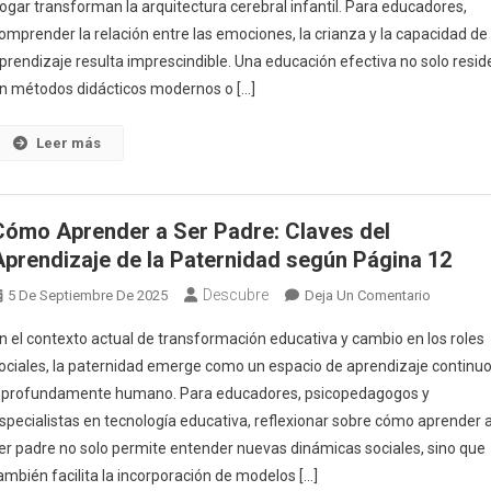
ogar transforman la arquitectura cerebral infantil. Para educadores,
Cálida
omprender la relación entre las emociones, la crianza y la capacidad de
Y
Consist
prendizaje resulta imprescindible. Una educación efectiva no solo resid
Transfo
n métodos didácticos modernos o […]
El
Cerebro
Leer más
Y
Potenci
El
Cómo Aprender a Ser Padre: Claves del
Aprendi
Aprendizaje de la Paternidad según Página 12
Infantil
Descubre
En
5 De Septiembre De 2025
Deja Un Comentario
Cómo
n el contexto actual de transformación educativa y cambio en los roles
Aprender
ociales, la paternidad emerge como un espacio de aprendizaje continu
A
 profundamente humano. Para educadores, psicopedagogos y
Ser
specialistas en tecnología educativa, reflexionar sobre cómo aprender 
Padre:
Claves
er padre no solo permite entender nuevas dinámicas sociales, sino que
Del
ambién facilita la incorporación de modelos […]