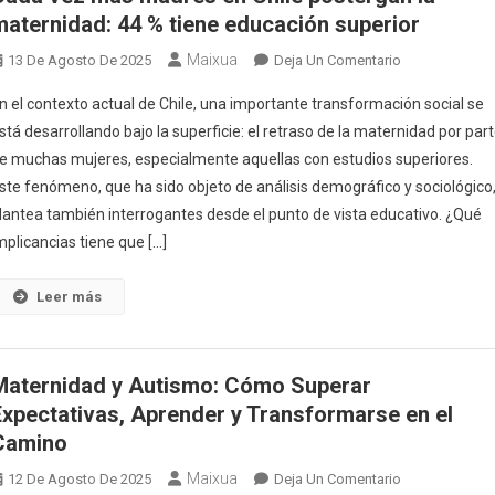
Aprender
maternidad: 44 % tiene educación superior
Y
Jugar
Maixua
En
13 De Agosto De 2025
Deja Un Comentario
Juntos
Cada
n el contexto actual de Chile, una importante transformación social se
Vez
stá desarrollando bajo la superficie: el retraso de la maternidad por par
Más
e muchas mujeres, especialmente aquellas con estudios superiores.
Madres
ste fenómeno, que ha sido objeto de análisis demográfico y sociológico
En
Chile
lantea también interrogantes desde el punto de vista educativo. ¿Qué
Postergan
mplicancias tiene que […]
La
Maternidad:
Leer más
44
%
Tiene
Maternidad y Autismo: Cómo Superar
Educación
Expectativas, Aprender y Transformarse en el
Superior
Camino
Maixua
En
12 De Agosto De 2025
Deja Un Comentario