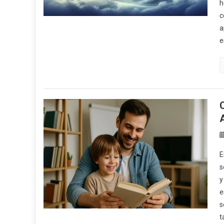
h
c
a
e
E
s
y
e
s
t