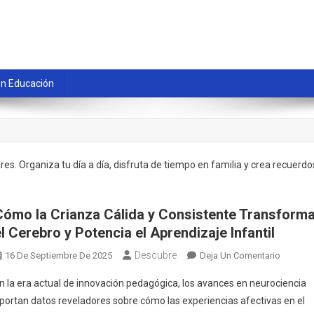
En Educación
ares. Organiza tu día a día, disfruta de tiempo en familia y crea recuerdo
Cómo la Crianza Cálida y Consistente Transform
el Cerebro y Potencia el Aprendizaje Infantil
Descubre
En
16 De Septiembre De 2025
Deja Un Comentario
Cómo
n la era actual de innovación pedagógica, los avances en neurociencia
La
portan datos reveladores sobre cómo las experiencias afectivas en el
Crianza