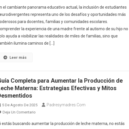
Maternidad
n el cambiante panorama educativo actual, la inclusión de estudiantes
Y
eurodivergentes representa uno de los desafíos y oportunidades más
Autismo:
oderosos para docentes, familias y comunidades escolares.
Cómo
omprender la experiencia de una madre frente al autismo de su hijo no
Superar
Expectativas,
olo ayuda a visibilizar las realidades de miles de familias, sino que
Aprender
ambién ilumina caminos de […]
Y
Transformarse
Leer más
En
El
Camino
Guía Completa para Aumentar la Producción de
Leche Materna: Estrategias Efectivas y Mitos
Desmentidos
Padresymadres.com
5 De Agosto De 2025
En
Deja Un Comentario
Guía
i estás buscando aumentar la producción de leche materna, no estás
Completa