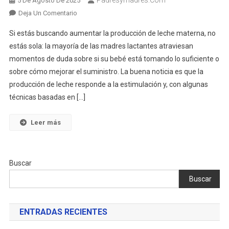
5 De Agosto De 2025
En
Deja Un Comentario
Guía
Si estás buscando aumentar la producción de leche materna, no
Completa
estás sola: la mayoría de las madres lactantes atraviesan
Para
momentos de duda sobre si su bebé está tomando lo suficiente o
Aumentar
sobre cómo mejorar el suministro. La buena noticia es que la
La
Producción
producción de leche responde a la estimulación y, con algunas
De
técnicas basadas en […]
Leche
Materna:
Leer más
Estrategias
Efectivas
Y
Buscar
Mitos
Desmentidos
Buscar
ENTRADAS RECIENTES