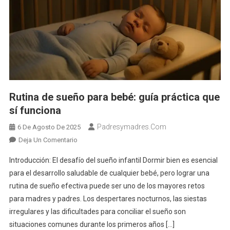
Rutina de sueño para bebé: guía práctica que
sí funciona
Padresymadres.com
6 De Agosto De 2025
En
Deja Un Comentario
Rutina
Introducción: El desafío del sueño infantil Dormir bien es esencial
De
para el desarrollo saludable de cualquier bebé, pero lograr una
Sueño
rutina de sueño efectiva puede ser uno de los mayores retos
Para
para madres y padres. Los despertares nocturnos, las siestas
Bebé:
Guía
irregulares y las dificultades para conciliar el sueño son
Práctica
situaciones comunes durante los primeros años […]